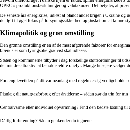
Selvom olieforbruget i danske hjem er faldet, spiller energimarkedets udvi
OPEC’s produktionsbeslutninger og valutakurser. Det betyder, at prisen p
De seneste års energikrise, udløst af blandt andet krigen i Ukraine og
det ført til øget fokus på forsyningssikkerhed og ønsket om at kunne st
Klimapolitik og grøn omstilling
Den grønne omstilling er en af de mest afgørende faktorer for energim
brændsler som fyringsolie gradvist skal udfases.
Staten og kommunerne tilbyder i dag forskellige støtteordninger til udski
det mindre attraktivt at beholde ældre oliefyr. Mange husejere vælger der
Forlæng levetiden på dit varmeanlæg med regelmæssig vedligeholdels
Planlæg dit naturgasforbrug efter årstiderne – sådan gør du trin for trin
Centralvarme eller individuel opvarmning? Find den bedste løsning til 
Dårlig forbrænding? Sådan genkender du tegnene