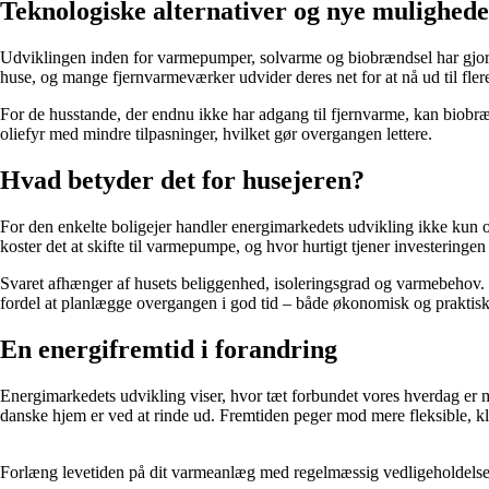
Teknologiske alternativer og nye mulighed
Udviklingen inden for varmepumper, solvarme og biobrændsel har gjort de
huse, og mange fjernvarmeværker udvider deres net for at nå ud til fler
For de husstande, der endnu ikke har adgang til fjernvarme, kan biobræn
oliefyr med mindre tilpasninger, hvilket gør overgangen lettere.
Hvad betyder det for husejeren?
For den enkelte boligejer handler energimarkedets udvikling ikke kun o
koster det at skifte til varmepumpe, og hvor hurtigt tjener investeringen
Svaret afhænger af husets beliggenhed, isoleringsgrad og varmebehov. M
fordel at planlægge overgangen i god tid – både økonomisk og praktisk
En energifremtid i forandring
Energimarkedets udvikling viser, hvor tæt forbundet vores hverdag er me
danske hjem er ved at rinde ud. Fremtiden peger mod mere fleksible, kli
Forlæng levetiden på dit varmeanlæg med regelmæssig vedligeholdels