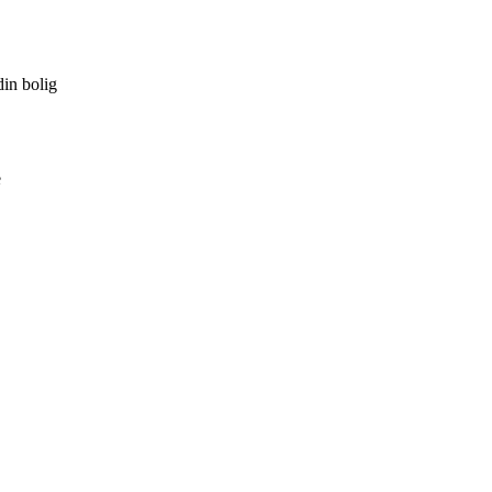
din bolig
e