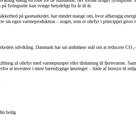
kling stadig en rolle for de husstande, der fortsat bruger fyringsolie. Pr
å fyringsolie kan svinge betydeligt fra år til år.
 usikkerhed på gasmarkedet, har mindet mange om, hvor afhængig energifo
yre sin egen varmeproduktion – noget, som et oliefyr i princippet giver
arkedets udvikling. Danmark har sat ambitiøse mål om at reducere CO₂-
ftning af oliefyr med varmepumper eller tilslutning til fjernvarme. Samti
for at investere i mere bæredygtige løsninger – både af hensyn til miljøe
e
din bolig