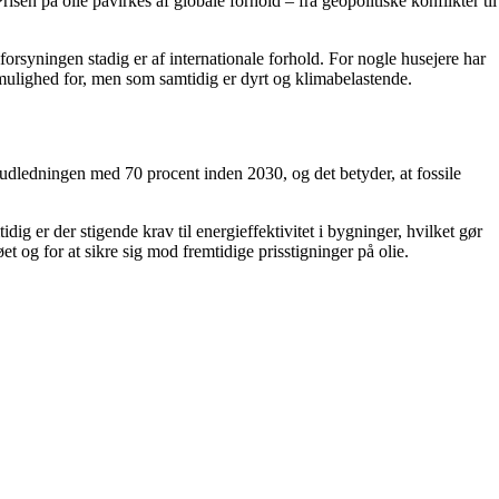
isen på olie påvirkes af globale forhold – fra geopolitiske konflikter til
rsyningen stadig er af internationale forhold. For nogle husejere har
 mulighed for, men som samtidig er dyrt og klimabelastende.
udledningen med 70 procent inden 2030, og det betyder, at fossile
dig er der stigende krav til energieffektivitet i bygninger, hvilket gør
t og for at sikre sig mod fremtidige prisstigninger på olie.