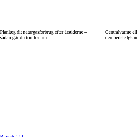
Planlæg dit naturgasforbrug efter årstiderne –
Centralvarme el
sådan gør du trin for trin
den bedste løsnin
Brænde Tid