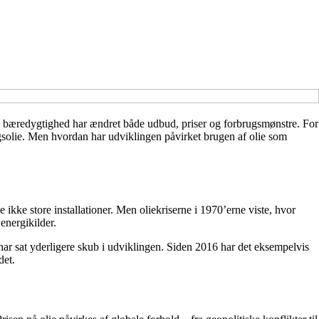
og bæredygtighed har ændret både udbud, priser og forbrugsmønstre. For
ngsolie. Men hvordan har udviklingen påvirket brugen af olie som
ikke store installationer. Men oliekriserne i 1970’erne viste, hvor
energikilder.
har sat yderligere skub i udviklingen. Siden 2016 har det eksempelvis
det.