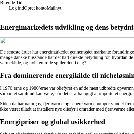
Brænde Tid
Log ind
Opret konto
Mailnyt
Energimarkedets udvikling og dens betydnin
De seneste årtier har energimarkedet gennemgået markante forandringer
mange danske husstande har det haft direkte betydning for, hvordan de 
varmekilde, og hvilken rolle spiller den i dag?
Fra dominerende energikilde til nicheløsni
I 1970’erne og 1980’erne var oliefyret en af de mest udbredte opvarmning
sårbart et samfund kan være, når det er afhængigt af importeret energi. 
Siden da har naturgas, fjernvarme og senere varmepumper vundet frem. I 
ikke været tilladt at installere nye oliefyr i områder med fjernvarme elle
Energipriser og global usikkerhed