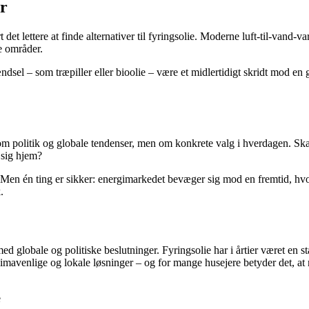
er
t lettere at finde alternativer til fyringsolie. Moderne luft-til-vand-v
e områder.
dsel – som træpiller eller bioolie – være et midlertidigt skridt mod en
m politik og globale tendenser, men om konkrete valg i hverdagen. Skal
 sig hjem?
en én ting er sikker: energimarkedet bevæger sig mod en fremtid, hvor o
.
d globale og politiske beslutninger. Fyringsolie har i årtier været en 
mavenlige og lokale løsninger – og for mange husejere betyder det, at næ
e