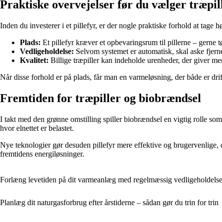
Praktiske overvejelser før du vælger træpil
Inden du investerer i et pillefyr, er der nogle praktiske forhold at tage h
Plads:
Et pillefyr kræver et opbevaringsrum til pillerne – gerne tø
Vedligeholdelse:
Selvom systemet er automatisk, skal aske fjernes
Kvalitet:
Billige træpiller kan indeholde urenheder, der giver mere
Når disse forhold er på plads, får man en varmeløsning, der både er dri
Fremtiden for træpiller og biobrændsel
I takt med den grønne omstilling spiller biobrændsel en vigtig rolle so
hvor elnettet er belastet.
Nye teknologier gør desuden pillefyr mere effektive og brugervenlige, 
fremtidens energiløsninger.
Forlæng levetiden på dit varmeanlæg med regelmæssig vedligeholdels
Planlæg dit naturgasforbrug efter årstiderne – sådan gør du trin for trin