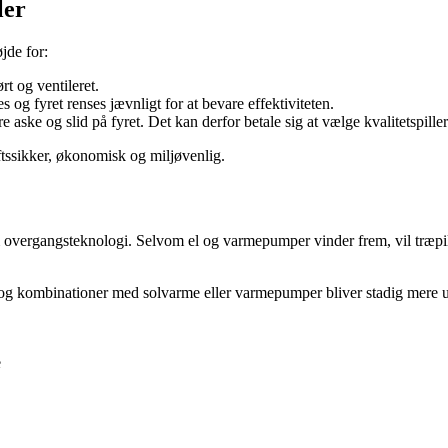
ler
øjde for:
rt og ventileret.
 og fyret renses jævnligt for at bevare effektiviteten.
 aske og slid på fyret. Det kan derfor betale sig at vælge kvalitetspiller
ftssikker, økonomisk og miljøvenlig.
m overgangsteknologi. Selvom el og varmepumper vinder frem, vil træpill
og kombinationer med solvarme eller varmepumper bliver stadig mere udb
e