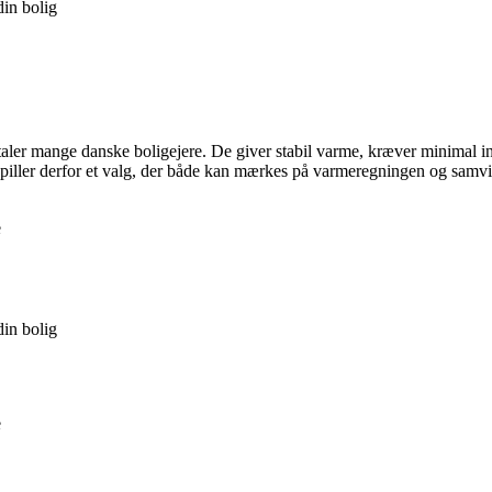
din bolig
aler mange danske boligejere. De giver stabil varme, kræver minimal in
æpiller derfor et valg, der både kan mærkes på varmeregningen og samvi
e
din bolig
e