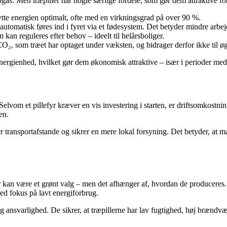
gas. Men træpiller har nogle særlige fordele, som gør dem attraktive fo
nytte energien optimalt, ofte med en virkningsgrad på over 90 %.
n automatisk føres ind i fyret via et fødesystem. Det betyder mindre arb
 kan reguleres efter behov – ideelt til helårsboliger.
, som træet har optaget under væksten, og bidrager derfor ikke til øge
energienhed, hvilket gør dem økonomisk attraktive – især i perioder med 
Selvom et pillefyr kræver en vis investering i starten, er driftsomkostnin
en.
 transportafstande og sikrer en mere lokal forsyning. Det betyder, at 
 kan være et grønt valg – men det afhænger af, hvordan de produceres. 
ed fokus på lavt energiforbrug.
g ansvarlighed. De sikrer, at træpillerne har lav fugtighed, høj brændvæ