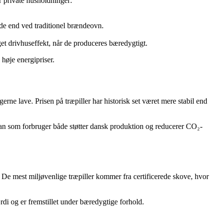
r private husholdninger:
ejde end ved traditionel brændeovn.
t drivhuseffekt, når de produceres bæredygtigt.
høje energipriser.
gerne lave. Prisen på træpiller har historisk set været mere stabil end
man som forbruger både støtter dansk produktion og reducerer CO₂-
De mest miljøvenlige træpiller kommer fra certificerede skove, hvor
rdi og er fremstillet under bæredygtige forhold.