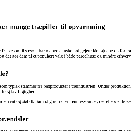
ker mange træpiller til opvarmning
 fra sæson til sæson, har mange danske boligejere fået øjnene op for træ
og det gør dem til et populært valg i både parcelhuse og mindre erhverv
de?
 som typisk stammer fra restprodukter i træindustrien. Under produktion
di og lav fugtighed.
nder rent og stabilt. Samtidig udnytter man ressourcer, der ellers ville 
obrændsler