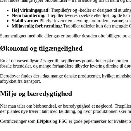
Der findes mange typer biobrændsel – fra brænde og flis til halm og bio
Høj virkningsgrad:
Træpillefyr og -kedler er designet til at ud
Nem håndtering:
Træpiller leveres i sække eller løst, og de ka
Stabil varme:
Pillefyr leverer en jævn og kontrolleret varme, som
Miljøvenlig forbrænding:
Træpiller udleder kun den mængde CO₂
Sammenlignet med olie eller gas er træpiller desuden ofte billigere pr. 
Økonomi og tilgængelighed
En af de væsentligste årsager til træpillernes popularitet er økonomien. 
fossile brændsler, og mange forhandlere tilbyder levering direkte til dør
Derudover findes der i dag mange danske producenter, hvilket mindsker
aftrykket fra transport.
Miljø og bæredygtighed
Når man taler om biobrændsel, er bæredygtighed et nøgleord. Træpiller
der plantes nye træer i takt med fældning, og hvor produktionen sker m
Certificeringer som
ENplus
og
FSC
er gode pejlemærker for kvalitet o