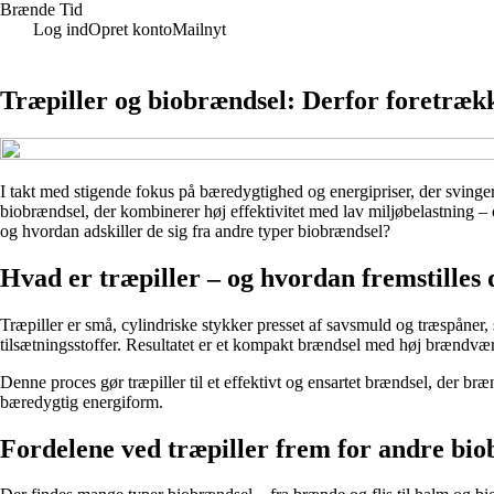
Brænde Tid
Log ind
Opret konto
Mailnyt
Træpiller og biobrændsel: Derfor foretræk
I takt med stigende fokus på bæredygtighed og energipriser, der svinger
biobrændsel, der kombinerer høj effektivitet med lav miljøbelastning – 
og hvordan adskiller de sig fra andre typer biobrændsel?
Hvad er træpiller – og hvordan fremstilles 
Træpiller er små, cylindriske stykker presset af savsmuld og træspåner,
tilsætningsstoffer. Resultatet er et kompakt brændsel med høj brændvær
Denne proces gør træpiller til et effektivt og ensartet brændsel, der bræ
bæredygtig energiform.
Fordelene ved træpiller frem for andre bi