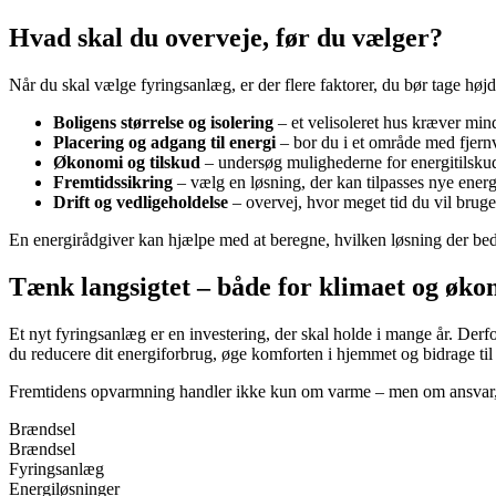
Hvad skal du overveje, før du vælger?
Når du skal vælge fyringsanlæg, er der flere faktorer, du bør tage højd
Boligens størrelse og isolering
– et velisoleret hus kræver min
Placering og adgang til energi
– bor du i et område med fjernv
Økonomi og tilskud
– undersøg mulighederne for energitilsku
Fremtidssikring
– vælg en løsning, der kan tilpasses nye energ
Drift og vedligeholdelse
– overvej, hvor meget tid du vil bruge
En energirådgiver kan hjælpe med at beregne, hvilken løsning der beds
Tænk langsigtet – både for klimaet og øk
Et nyt fyringsanlæg er en investering, der skal holde i mange år. Derf
du reducere dit energiforbrug, øge komforten i hjemmet og bidrage til
Fremtidens opvarmning handler ikke kun om varme – men om ansvar, effe
Brændsel
Brændsel
Fyringsanlæg
Energiløsninger