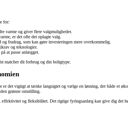
e for:
dre varme og giver flere valgmuligheder.
arme, er det ofte det oplagte valg.
d og fradrag, som kan gøre investeringen mere overkommelig.
ikrav og teknologier.
 på at passe anlægget.
t matcher dit forbrug og din boligtype.
onomien
or er det vigtigt at tænke langsigtet og vælge en løsning, der både er 
 den grønne omstilling.
ktivitet og fleksibilitet. Det rigtige fyringsanlæg kan give dig det he