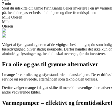
7 min
Skal du udskifte dit gamle fyringsanlæg eller investere i en ny varme
på, hvad der passer bedst til dit hjem og dine fremtidsplaner.
Mille Olesen
Mille
Olesen
Valget af fyringsanlæg er en af de vigtigste beslutninger, du som boli
bæredygtighed bliver stadig skærpede. Derfor handler det ikke kun om a
almindelige løsninger og, hvad du skal overveje, før du investerer.
Fra olie og gas til grønne alternativer
I mange år var olie- og gasfyr standarden i danske hjem. De er driftssi
service og reservedele, efterhånden som teknologien udfases.
Derfor vælger mange i dag at skifte til mere klimavenlige alternative
andre vedvarende kilder.
Varmepumper – effektivt og fremtidssikre