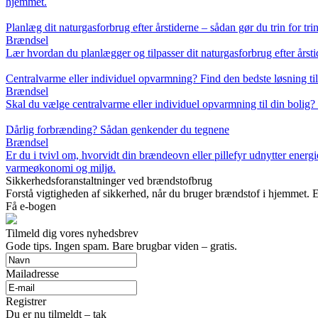
hjemmet.
Planlæg dit naturgasforbrug efter årstiderne – sådan gør du trin for tri
Brændsel
Lær hvordan du planlægger og tilpasser dit naturgasforbrug efter årst
Centralvarme eller individuel opvarmning? Find den bedste løsning til
Brændsel
Skal du vælge centralvarme eller individuel opvarmning til din bolig? 
Dårlig forbrænding? Sådan genkender du tegnene
Brændsel
Er du i tvivl om, hvorvidt din brændeovn eller pillefyr udnytter energ
varmeøkonomi og miljø.
Sikkerhedsforanstaltninger ved brændstofbrug
Forstå vigtigheden af sikkerhed, når du bruger brændstof i hjemmet. 
Få e-bogen
Tilmeld dig vores nyhedsbrev
Gode tips. Ingen spam. Bare brugbar viden – gratis.
Mailadresse
Registrer
Du er nu tilmeldt – tak