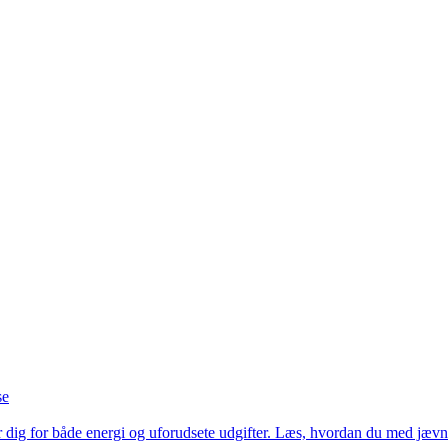
se
r dig for både energi og uforudsete udgifter. Læs, hvordan du med jævn