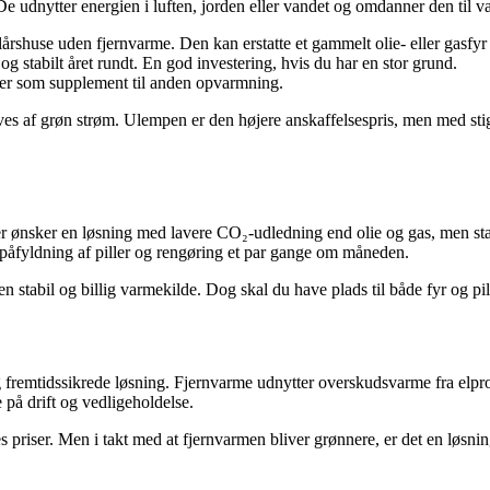
e udnytter energien i luften, jorden eller vandet og omdanner den til va
lårshuse uden fjernvarme. Den kan erstatte et gammelt olie- eller gasf
g stabilt året rundt. En god investering, hvis du har en stor grund.
ler som supplement til anden opvarmning.
es af grøn strøm. Ulempen er den højere anskaffelsespris, men med stig
der ønsker en løsning med lavere CO₂-udledning end olie og gas, men sta
k påfyldning af piller og rengøring et par gange om måneden.
 stabil og billig varmekilde. Dog skal du have plads til både fyr og pill
g fremtidssikrede løsning. Fjernvarme udnytter overskudsvarme fra elpr
 på drift og vedligeholdelse.
 priser. Men i takt med at fjernvarmen bliver grønnere, er det en løsnin