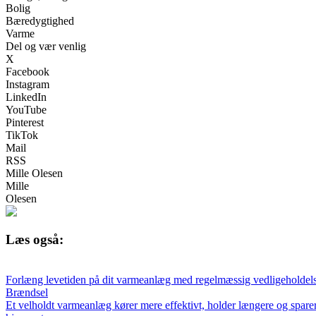
Bolig
Bæredygtighed
Varme
Del og vær venlig
X
Facebook
Instagram
LinkedIn
YouTube
Pinterest
TikTok
Mail
RSS
Mille Olesen
Mille
Olesen
Læs også:
Forlæng levetiden på dit varmeanlæg med regelmæssig vedligeholdel
Brændsel
Et velholdt varmeanlæg kører mere effektivt, holder længere og spare