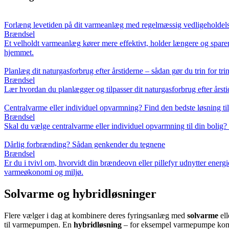
Forlæng levetiden på dit varmeanlæg med regelmæssig vedligeholdel
Brændsel
Et velholdt varmeanlæg kører mere effektivt, holder længere og spare
hjemmet.
Planlæg dit naturgasforbrug efter årstiderne – sådan gør du trin for tri
Brændsel
Lær hvordan du planlægger og tilpasser dit naturgasforbrug efter årst
Centralvarme eller individuel opvarmning? Find den bedste løsning til
Brændsel
Skal du vælge centralvarme eller individuel opvarmning til din bolig? 
Dårlig forbrænding? Sådan genkender du tegnene
Brændsel
Er du i tvivl om, hvorvidt din brændeovn eller pillefyr udnytter energ
varmeøkonomi og miljø.
Solvarme og hybridløsninger
Flere vælger i dag at kombinere deres fyringsanlæg med
solvarme
ell
til varmepumpen. En
hybridløsning
– for eksempel varmepumpe kombine