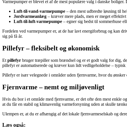
Varmepumper er blevet et af de mest populære valg i danske boliger. D
Luft-til-vand-varmepumpe
– den mest udbredte løsning til he
Jordvarmeanlæg
– kræver mere plads, men er meget effektivt o
Luft-til-luft-varmepumpe
– egner sig bedst til sommerhuse el
Fordelen ved varmepumper er, at de har lavt energiforbrug og kan driv
sig på få år.
Pillefyr – fleksibelt og økonomisk
Et
pillefyr
bruger træpiller som brændsel og er et godt valg for dig, 
pillefyr er automatiserede og kræver kun lidt vedligeholdelse – typis
Pillefyr er især velegnede i områder uden fjernvarme, hvor du ønsker en
Fjernvarme – nemt og miljøvenligt
Hvis du bor i et område med fjernvarme, er det ofte den mest enkle o
at du får en stabil og klimavenlig varmeforsyning uden at skulle tænke
Ulempen er, at du er afhængig af det lokale fjernvarmeselskab og deres
Læs også: