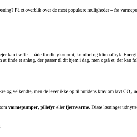
løsning? Få et overblik over de mest populære muligheder – fra varmepum
gejer kan træffe – både for din økonomi, komfort og klimaaftryk. Energipr
t finde et anlæg, der passer til dit hjem i dag, men også et, der kan f
kre og velkendte, men de lever ikke op til nutidens krav om lavt CO₂-uds
r som
varmepumper
,
pillefyr
eller
fjernvarme
. Disse løsninger udnytt
t