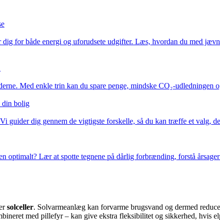
se
r dig for både energi og uforudsete udgifter. Læs, hvordan du med jævn
n
iderne. Med enkle trin kan du spare penge, mindske CO₂-udledningen og f
 din bolig
Vi guider dig gennem de vigtigste forskelle, så du kan træffe et valg, 
ien optimalt? Lær at spotte tegnene på dårlig forbrænding, forstå årsager
er
solceller
. Solvarmeanlæg kan forvarme brugsvand og dermed reducere
ret med pillefyr – kan give ekstra fleksibilitet og sikkerhed, hvis elp