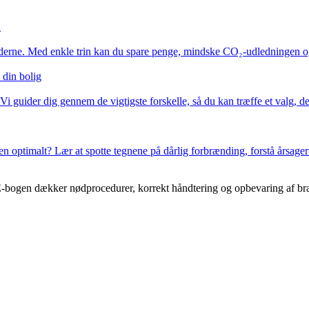
n
iderne. Med enkle trin kan du spare penge, mindske CO₂-udledningen og f
 din bolig
Vi guider dig gennem de vigtigste forskelle, så du kan træffe et valg, 
ien optimalt? Lær at spotte tegnene på dårlig forbrænding, forstå årsager
E-bogen dækker nødprocedurer, korrekt håndtering og opbevaring af bræn